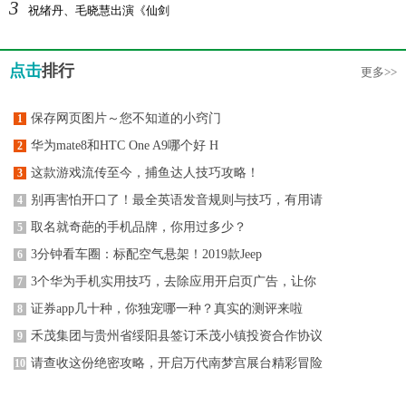
3
祝绪丹、毛晓慧出演《仙剑
点击
排行
更多>>
保存网页图片～您不知道的小窍门
1
华为mate8和HTC One A9哪个好 H
2
这款游戏流传至今，捕鱼达人技巧攻略！
3
别再害怕开口了！最全英语发音规则与技巧，有用请
4
取名就奇葩的手机品牌，你用过多少？
5
3分钟看车圈：标配空气悬架！2019款Jeep
6
3个华为手机实用技巧，去除应用开启页广告，让你
7
证券app几十种，你独宠哪一种？真实的测评来啦
8
禾茂集团与贵州省绥阳县签订禾茂小镇投资合作协议
9
请查收这份绝密攻略，开启万代南梦宫展台精彩冒险
10