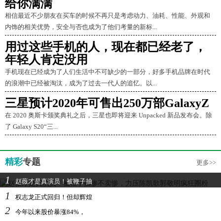
给你满满
相信最近不少朋友在买车的时候不再只是考虑动力、油耗、性能、外观和
内饰的相关优势，安全与否也成为了他们考量的新标...
用过这些手机的人，现在都已经老了，
年轻人肯定没用
手机现在已经成为了人们生活中不可缺少的一部分，好多手机品牌在时代
的浪潮中已经被淘汰，成为了过去一代人的追忆。以...
三星预计2020年可售出250万部GalaxyZ
在 2020 奥斯卡颁奖典礼之后，三星也即将迎来 Unpacked 新品发布会。除
了 Galaxy S20“三...
精彩
专题
更多>>
1
赵薇才是真演员！被鞭子抽
1
权志龙正式回归！但却辉煌
2
今年以来股价暴涨84%，