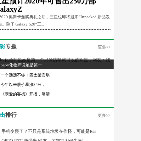
三星预计2020年可售出250万部
alaxyZ
 2020 奥斯卡颁奖典礼之后，三星也即将迎来 Unpacked 新品发
。除了 Galaxy S20“三...
彩
专题
更多>>
baby化妆师说她是第一
一个远远不够！四太梁安琪
今年以来股价暴涨84%，
《亲爱的客栈》开播，阚清
击
排行
更多>>
手机变慢了？不只是系统垃圾在作怪，可能是Rea
OPPO R7功能爆光 网友：才知它因何牛逼!