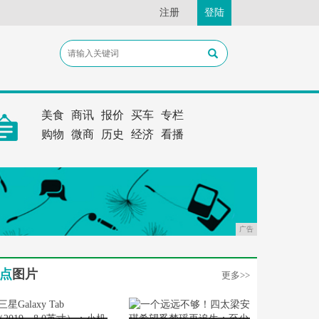
注册
登陆
美食
商讯
报价
买车
专栏
购物
微商
历史
经济
看播
广告
点
图片
更多>>