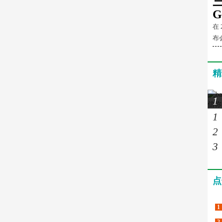
G
在
布会
精
1
1
2
3
点
1