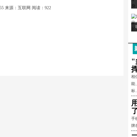
55
来源：互联网
阅读：922
相
能
标..
手
牌