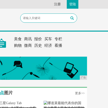
注册
登陆
美食
商讯
报价
买车
专栏
购物
微商
历史
经济
看播
广告
点
图片
更多>>