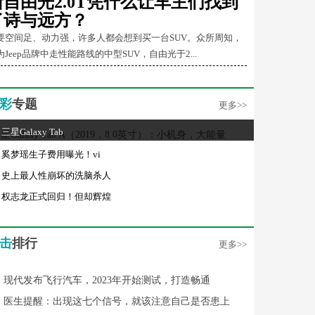
新自由光2.0T凭什么让车主们找到
了诗与远方？
要空间足、动力强，许多人都会想到买一台SUV。众所周知，
为Jeep品牌中走性能路线的中型SUV，自由光于2...
彩
专题
更多>>
三星Galaxy Tab
奚梦瑶生子费用曝光！vi
史上最人性崩坏的洗脑杀人
权志龙正式回归！但却辉煌
击
排行
更多>>
现代发布飞行汽车，2023年开始测试，打造畅通
医生提醒：出现这七个信号，就该注意自己是否患上