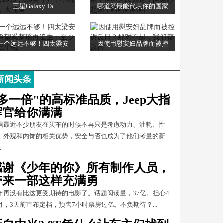
三星Galaxy Ta
哪道菜最能代表你的国家
一个远远不够！四太梁安
因使用慰安妇品牌而被控
新闻头条
"多一倍"的高标准品质，Jeep大指
挥官给你满满
信最近不少朋友在买车的时候不再只是考虑动力、油耗、性
、外观和内饰的相关优势，安全与否也成为了他们考量的新
.
感谢《少年的你》所有制作人员，
带来一部这样充满勇
年再没有比这更受期待的电影了。话题阅读量，37亿。担心4
月，3天前宣布定档，预售7小时票房过亿。不负期待？...