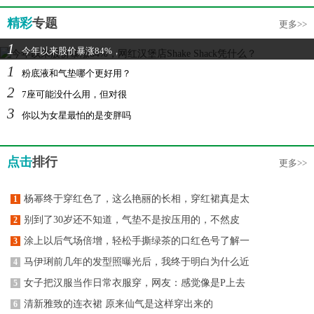
精彩
专题
更多>>
1
今年以来股价暴涨84%，
1
粉底液和气垫哪个更好用？
2
7座可能没什么用，但对很
3
你以为女星最怕的是变胖吗
点击
排行
更多>>
杨幂终于穿红色了，这么艳丽的长相，穿红裙真是太
1
别到了30岁还不知道，气垫不是按压用的，不然皮
2
涂上以后气场倍增，轻松手撕绿茶的口红色号了解一
3
马伊琍前几年的发型照曝光后，我终于明白为什么近
4
女子把汉服当作日常衣服穿，网友：感觉像是P上去
5
清新雅致的连衣裙 原来仙气是这样穿出来的
6