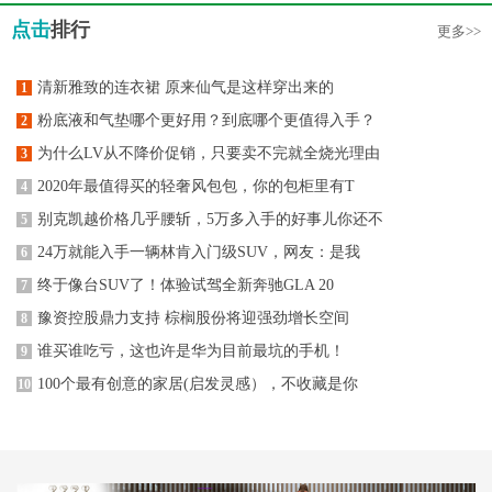
点击
排行
更多>>
清新雅致的连衣裙 原来仙气是这样穿出来的
1
粉底液和气垫哪个更好用？到底哪个更值得入手？
2
为什么LV从不降价促销，只要卖不完就全烧光理由
3
2020年最值得买的轻奢风包包，你的包柜里有T
4
别克凯越价格几乎腰斩，5万多入手的好事儿你还不
5
24万就能入手一辆林肯入门级SUV，网友：是我
6
终于像台SUV了！体验试驾全新奔驰GLA 20
7
豫资控股鼎力支持 棕榈股份将迎强劲增长空间
8
谁买谁吃亏，这也许是华为目前最坑的手机！
9
100个最有创意的家居(启发灵感），不收藏是你
10