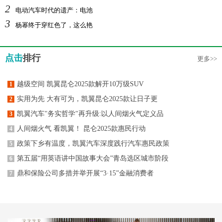
2
电动汽车时代的遗产：电池
3
杨幂终于穿红色了，这么艳
点击
排行
更多>>
越级空间 凯翼昆仑2025款解开10万级SUV
1
实用为先 大有可为，凯翼昆仑2025款让日子更
2
凯翼汽车"务实哲学"再升级:以人间烟火气定义品
3
人间烟火气 看凯翼！ 昆仑2025款惠民行动
4
政策下乡有温度，凯翼汽车深度践行汽车惠民政策
5
第五届“用英语讲中国故事大会”青岛选区城市阶段
6
鼎和保险公司多措并举开展“3·15”金融消费者
7