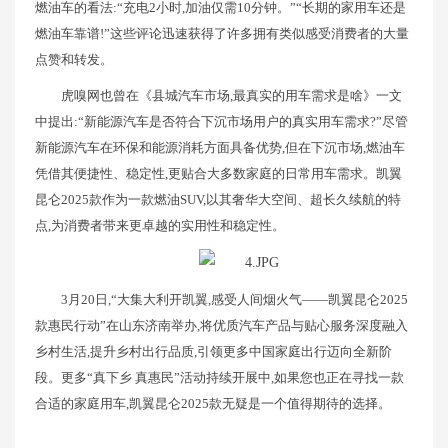
燃油车的看法:“充电2小时,加油仅需10分钟。”“长期的家用车还是
燃油车靠谱!”这些评论迅速获得了许多拥有类似感受消费者的大量
点赞和转发。
虎嗅网也曾在《县城汽车市场,最真实的用车需求是啥》一文
中提出:“新能源汽车是否符合下沉市场用户的真实用车需求?”尽管
新能源汽车在环保和能源消耗方面具备优势,但在下沉市场,燃油车
凭借其便捷性、稳定性,更贴合大多数家庭的日常用车需求。凯翼
昆仑2025款作为一款燃油SUV,以其奢华大空间、超长久续航的特
点,为消费者带来更卓越的实用性和稳定性。
3月20日,“大集大利开凯翼,感受人间烟火气——凯翼昆仑2025
款惠民行动”在山东济南举办,将优质汽车产品与贴心服务深度融入
乡村生活,提升乡村出行品质,引领更多中国家庭出行迈向全新阶
段。更多“真下乡 真惠民”活动持续开展中,如果您也正在寻找一款
合适的家庭用车,凯翼昆仑2025款无疑是一个值得期待的选择。