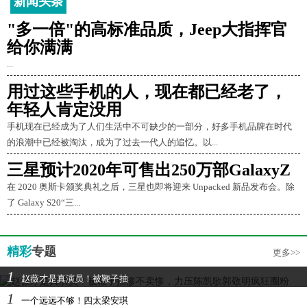
新闻头条
"多一倍"的高标准品质，Jeep大指挥官
给你满满
...
用过这些手机的人，现在都已经老了，
年轻人肯定没用
手机现在已经成为了人们生活中不可缺少的一部分，好多手机品牌在时代
的浪潮中已经被淘汰，成为了过去一代人的追忆。以...
三星预计2020年可售出250万部GalaxyZ
在 2020 奥斯卡颁奖典礼之后，三星也即将迎来 Unpacked 新品发布会。除
了 Galaxy S20“三...
精彩
专题
更多>>
1
赵薇才是真演员！被鞭子抽
1
一个远远不够！四太梁安琪