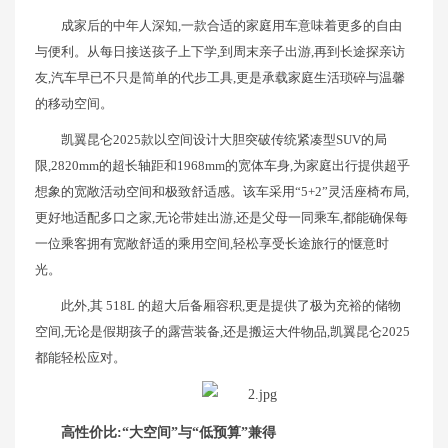
成家后的中年人深知,一款合适的家庭用车意味着更多的自由
与便利。从每日接送孩子上下学,到周末亲子出游,再到长途探亲访
友,汽车早已不只是简单的代步工具,更是承载家庭生活琐碎与温馨
的移动空间。
凯翼昆仑2025款以空间设计大胆突破传统紧凑型SUV的局
限,2820mm的超长轴距和1968mm的宽体车身,为家庭出行提供超乎
想象的宽敞活动空间和极致舒适感。该车采用“5+2”灵活座椅布局,
更好地适配多口之家,无论带娃出游,还是父母一同乘车,都能确保每
一位乘客拥有宽敞舒适的乘用空间,轻松享受长途旅行的惬意时
光。
此外,其 518L 的超大后备厢容积,更是提供了极为充裕的储物
空间,无论是假期孩子的露营装备,还是搬运大件物品,凯翼昆仑2025
都能轻松应对。
高性价比:“大空间”与“低预算”兼得