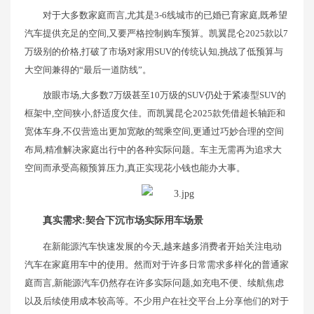
对于大多数家庭而言,尤其是3-6线城市的已婚已育家庭,既希望
汽车提供充足的空间,又要严格控制购车预算。凯翼昆仑2025款以7
万级别的价格,打破了市场对家用SUV的传统认知,挑战了低预算与
大空间兼得的“最后一道防线”。
放眼市场,大多数7万级甚至10万级的SUV仍处于紧凑型SUV的
框架中,空间狭小,舒适度欠佳。而凯翼昆仑2025款凭借超长轴距和
宽体车身,不仅营造出更加宽敞的驾乘空间,更通过巧妙合理的空间
布局,精准解决家庭出行中的各种实际问题。车主无需再为追求大
空间而承受高额预算压力,真正实现花小钱也能办大事。
真实需求:契合下沉市场实际用车场景
在新能源汽车快速发展的今天,越来越多消费者开始关注电动
汽车在家庭用车中的使用。然而对于许多日常需求多样化的普通家
庭而言,新能源汽车仍然存在许多实际问题,如充电不便、续航焦虑
以及后续使用成本较高等。不少用户在社交平台上分享他们的对于