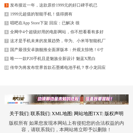
发布接近一年，这款原价1999元的好口碑手机已
3
1999元超值的智能手机！值得拥有
4
唱吧在App Store下架 回应：已解决 很
5
全网中4个超级好用的电影网站，你不想看看有多好
6
这才是手机未来的发展趋势，华为、小米等智能机厂
7
国产最强安卓旗舰推全面屏版本：外观太惊艳！6寸
8
唯一一款P20手机且是魅族全新设计 魅蓝X黑白
9
传华为将发布世界首款石墨烯电池手机？李小龙回应
10
关于我们
联系我们
XML地图
网站地图
TXT
版权声明
|
|
|
|
版权所有 如果您发现本网站上有侵犯您的合法权益的内
容，请联系我们，本网站将立即予以删除！