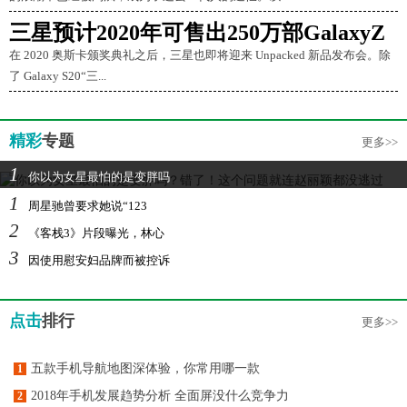
三星预计2020年可售出250万部GalaxyZ
在 2020 奥斯卡颁奖典礼之后，三星也即将迎来 Unpacked 新品发布会。除
了 Galaxy S20“三...
精彩
专题
更多>>
1
你以为女星最怕的是变胖吗
1
周星驰曾要求她说“123
2
《客栈3》片段曝光，林心
3
因使用慰安妇品牌而被控诉
点击
排行
更多>>
五款手机导航地图深体验，你常用哪一款
1
2018年手机发展趋势分析 全面屏没什么竞争力
2