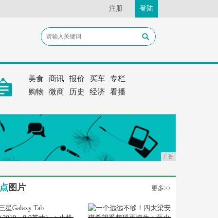
注册
登陆
美食
商讯
报价
买车
专栏
购物
微商
历史
经济
看播
广告
点
图片
更多>>