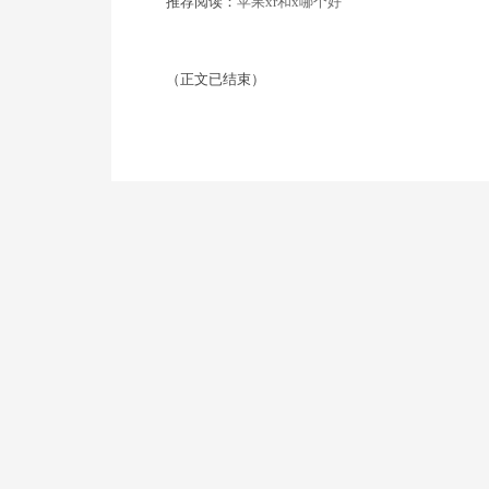
推荐阅读：
苹果xr和x哪个好
（正文已结束）