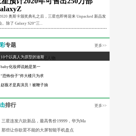
三星预计2020年可售出250万部
alaxyZ
 2020 奥斯卡颁奖典礼之后，三星也即将迎来 Unpacked 新品发
。除了 Galaxy S20“三...
彩
专题
更多>>
10个以真人为原型的迪斯
baby化妆师说她是第一
“恐怖份子”炸大楼只为求
赵薇才是真演员！被鞭子抽
击
排行
更多>>
三星连发六款新品，最高售价19999，华为Ma
那些让你欲罢不能的大屏智能手机盘点