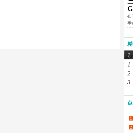
G
在
布会
精
1
1
2
3
点
1
2