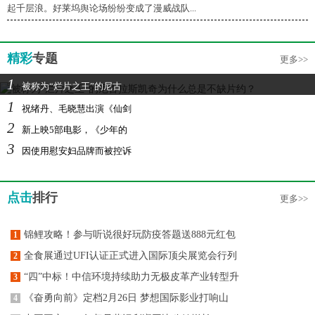
起千层浪。好莱坞舆论场纷纷变成了漫威战队...
精彩
专题
更多>>
1
被称为“烂片之王”的尼古
1
祝绪丹、毛晓慧出演《仙剑
2
新上映5部电影，《少年的
3
因使用慰安妇品牌而被控诉
点击
排行
更多>>
锦鲤攻略！参与听说很好玩防疫答题送888元红包
1
全食展通过UFI认证正式进入国际顶尖展览会行列
2
“四”中标！中信环境持续助力无极皮革产业转型升
3
《奋勇向前》定档2月26日 梦想国际影业打响山
4