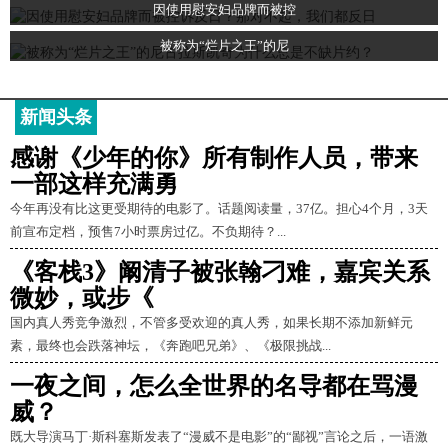
因使用慰安妇品牌而被控
被称为“烂片之王”的尼
新闻头条
感谢《少年的你》所有制作人员，带来
一部这样充满勇
今年再没有比这更受期待的电影了。话题阅读量，37亿。担心4个月，3天
前宣布定档，预售7小时票房过亿。不负期待？...
《客栈3》阚清子被张翰刁难，嘉宾关系
微妙，或步《
国内真人秀竞争激烈，不管多受欢迎的真人秀，如果长期不添加新鲜元
素，最终也会跌落神坛，《奔跑吧兄弟》、《极限挑战...
一夜之间，怎么全世界的名导都在骂漫
威？
既大导演马丁·斯科塞斯发表了“漫威不是电影”的“鄙视”言论之后，一语激