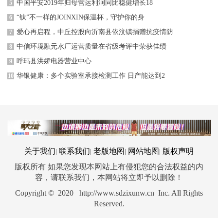
中国平安2019年归母营运利润同比稳健增长18
5
“钛”不一样的JOINXIN保温杯，守护你的身
6
爱心再启程，中丘控股向沂南县依汶镇捐赠抗疫情防
7
中信环境融元水厂运营质量在省级考评中荣获佳绩
8
呼玛县洪娇电器营业中心
9
华银健康：多个实验室承接检测工作 日产能达到2
10
关于我们
联系我们
老版地图
网站地图
版权声明
|
|
|
|
版权所有 如果您发现本网站上有侵犯您的合法权益的内
容，请联系我们，本网站将立即予以删除！
Copyright © 2020 http://www.sdzixunw.cn Inc. All Rights
Reserved.