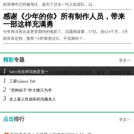
的浪潮中已经被淘汰，成为了过去一代人的追忆。以...
感谢《少年的你》所有制作人员，带来
一部这样充满勇
今年再没有比这更受期待的电影了。话题阅读量，37亿。担心4个月，3天
前宣布定档，预售7小时票房过亿。不负期待？...
精彩
专题
更多>>
1
baby化妆师说她是第一
1
三星Galaxy Tab
2
“恐怖份子”炸大楼只为求
3
史上最人性崩坏的洗脑杀人
点击
排行
更多>>