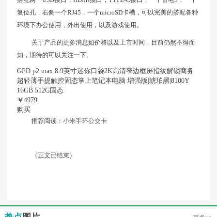
复位孔，右侧一个RJ45，一个microSD卡槽，可以完美的搭配各种
环境下办公使用，外出使用，以及游戏使用。
关于产品的更多消息如价格以及上市时间，目前仍然不得而
知，期待的可以关注一下。
GPD p2 max 8.9英寸迷你口袋2K高清窄边框屏指纹解锁商务
超轻薄手提触控固态掌上笔记本电脑 增强版|琥珀黑|8100Y
16GB 512G固态
￥4979
购买
推荐阅读：
小米手环公交卡
（正文已结束）