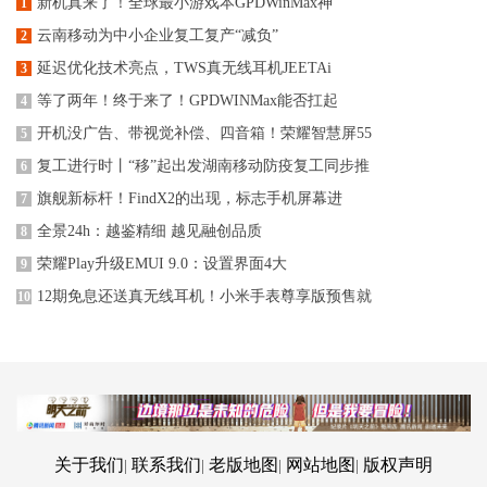
新机真来了！全球最小游戏本GPDWinMax神
1
云南移动为中小企业复工复产“减负”
2
延迟优化技术亮点，TWS真无线耳机JEETAi
3
等了两年！终于来了！GPDWINMax能否扛起
4
开机没广告、带视觉补偿、四音箱！荣耀智慧屏55
5
复工进行时丨“移”起出发湖南移动防疫复工同步推
6
旗舰新标杆！FindX2的出现，标志手机屏幕进
7
全景24h：越鉴精细 越见融创品质
8
荣耀Play升级EMUI 9.0：设置界面4大
9
12期免息还送真无线耳机！小米手表尊享版预售就
10
关于我们
联系我们
老版地图
网站地图
版权声明
|
|
|
|