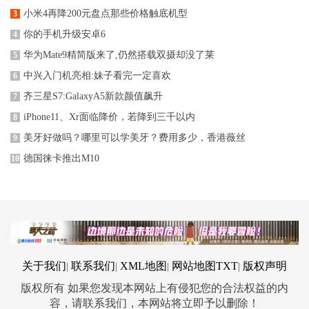
小米4再降200元盘点那些价格触底机型
3
你的手机升级安卓6
4
华为Mate9精简版来了,仍然搭载双摄却没了莱
5
中兴入门机亮相:妹子看完一定喜欢
6
齐三星S7:GalaxyA5新款颜值飙升
7
iPhone11、Xr面临降价，若降到三千以内
8
美牙好做吗？哪里可以学美牙？费用多少，香港薇丝
9
德国徕卡推出M10
10
关于我们
联系我们
XML地图
网站地图
TXT
版权声明
|
|
|
|
版权所有 如果您发现本网站上有侵犯您的合法权益的内
容，请联系我们，本网站将立即予以删除！