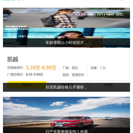
宋妍霏晒出小时候照片，
别克凯越价格几乎腰斩，
日产全新奇骏实拍丨外观