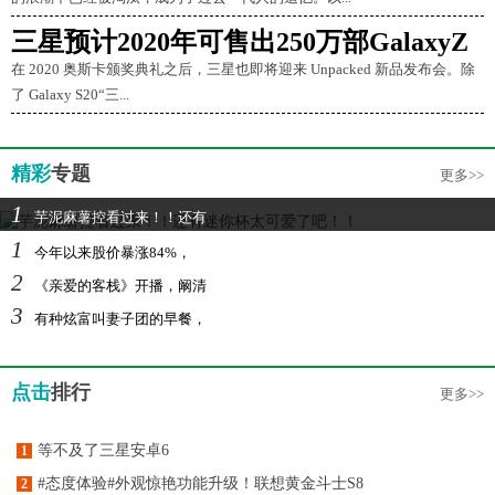
三星预计2020年可售出250万部GalaxyZ
在 2020 奥斯卡颁奖典礼之后，三星也即将迎来 Unpacked 新品发布会。除
了 Galaxy S20“三...
精彩
专题
更多>>
1
芋泥麻薯控看过来！！还有
1
今年以来股价暴涨84%，
2
《亲爱的客栈》开播，阚清
3
有种炫富叫妻子团的早餐，
点击
排行
更多>>
等不及了三星安卓6
1
#态度体验#外观惊艳功能升级！联想黄金斗士S8
2