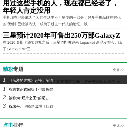
用过这些手机的人，现在都已经老了，
年轻人肯定没用
手机现在已经成为了人们生活中不可缺少的一部分，好多手机品牌在时代
的浪潮中已经被淘汰，成为了过去一代人的追忆。以...
三星预计2020年可售出250万部GalaxyZ
在 2020 奥斯卡颁奖典礼之后，三星也即将迎来 Unpacked 新品发布会。除
了 Galaxy S20“三...
精彩
专题
更多>>
1
《亲爱的客栈》开播，阚清
1
权志龙正式回归！但却辉煌
2
被称为“烂片之王”的尼古
3
祝绪丹、毛晓慧出演《仙剑
点击
排行
更多>>