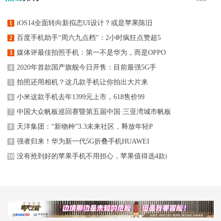
iOS14全面转向新拟态UI设计？或是苹果陈旧
1
百度手机助手“周六九点档”：2小时疯狂点赞超5
2
媒体评最佳拍照手机：第一不是华为，而是OPPO
3
2020年首款国产旗舰今日开售：目前最强5G手
4
拍照还用相机？这几款手机让你拍出大片来
5
小米这款手机去年1399元上市，618售价99
6
中国大众帆板巡回赛暨第五届中国·三亚湾城市帆板
7
天洋集团：“新物种”3.3未来社区，释放年轻P
8
强者归来！华为新一代5G折叠手机HUAWEI
9
没有抢到好的苹果手机不用担心，苹果值得选4款i
10