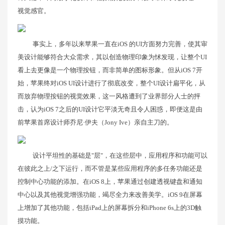
视觉感官。
事实上，多年以来苹果一直在iOS 的UI方面努力完善，使其审
美设计能够符合大众需求，其以创造物理印象为怵发现，让整个UI
看上去更像是一个物理按钮，而非简单的图标形象。但从iOS 7开
始，苹果终对iOS UI设计进行了彻底改变，整个UI设计扁平化，从
而放弃物理按钮的视觉效果，这一风格遭到了业界部分人士的抨
击，认为iOS 7之后的UI设计它平淡无奇且令人困惑，即便这是由
前苹果首席设计师乔尼·伊夫（Jony Ive）亲自主刀的。
设计平坦性的基础是"层"，在这些层中，应用程序和功能可以
在彼此之上/之下运行，而不管是某些应用程序的多任务功能还是
控制中心功能的添加。在iOS 8上，苹果通过创建透视键盘和通知
中心以及其他视觉增强功能，竭尽全力来改善美学。iOS 9在屏幕
上增加了其他功能，包括iPad上的屏幕拆分和iPhone 6s上的3D触
摸功能。