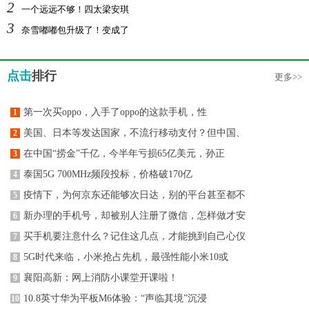
2
一个远远不够！四太梁安琪
3
奈雪嘟嘟包升级了！变成了
点击
排行
更多>>
第一次买oppo，入手了oppo的这款手机，性
1
美国、日本等发达国家，不流行移动支付？但中国、
2
在中国“捞金”千亿，今半年亏损65亿美元，孙正
3
泰国5G 700MHz频段投标，价格破170亿
4
疫情下，为何京东还能够次日达，别的平台甚至都不
5
新办理的手机号，却被别人注册了微信，怎样做才安
6
买手机要注意什么？记住这几点，才能挑到自己心仪
7
5G时代来临，小米抢占先机，最强性能小米10或
8
襄阳高新：网上消防小课堂开课啦！
9
10.8英寸华为平板M6体验：“声临其境”沉浸
10