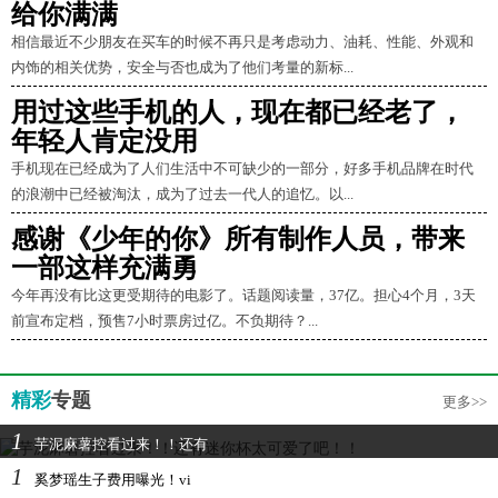
给你满满
相信最近不少朋友在买车的时候不再只是考虑动力、油耗、性能、外观和
内饰的相关优势，安全与否也成为了他们考量的新标...
用过这些手机的人，现在都已经老了，
年轻人肯定没用
手机现在已经成为了人们生活中不可缺少的一部分，好多手机品牌在时代
的浪潮中已经被淘汰，成为了过去一代人的追忆。以...
感谢《少年的你》所有制作人员，带来
一部这样充满勇
今年再没有比这更受期待的电影了。话题阅读量，37亿。担心4个月，3天
前宣布定档，预售7小时票房过亿。不负期待？...
精彩
专题
更多>>
1
芋泥麻薯控看过来！！还有
1
奚梦瑶生子费用曝光！vi