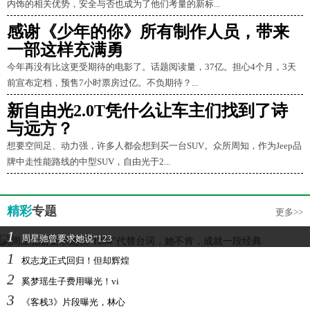
内饰的相关优势，安全与否也成为了他们考量的新标...
感谢《少年的你》所有制作人员，带来
一部这样充满勇
今年再没有比这更受期待的电影了。话题阅读量，37亿。担心4个月，3天
前宣布定档，预售7小时票房过亿。不负期待？...
新自由光2.0T凭什么让车主们找到了诗
与远方？
想要空间足、动力强，许多人都会想到买一台SUV。众所周知，作为Jeep品
牌中走性能路线的中型SUV，自由光于2...
精彩
专题
更多>>
1
周星驰曾要求她说“123
1
权志龙正式回归！但却辉煌
2
奚梦瑶生子费用曝光！vi
3
《客栈3》片段曝光，林心