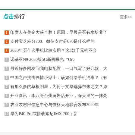
点击
排行
更多>>
印度人在美企大获全胜！原因：早晨是否有水培养了
1
支付宝芝麻分700、微信支付分670是什么样的
2
2020年买什么手机比较实用？这3款千元机不会
3
诺基亚N9 2020版5G新机曝光: “Ore
4
最近好多网友问我电脑配置，一口气写了好几款，大
5
中国之声抗击疫情小贴士：该如何给手机消毒？（有
6
有那么多的草根明星，为何于文华选择帮朱之文？原
7
开业喜讯：李八哥台州黄岩店开业，春天里的一抹亮
8
农业农村部信息中心与佳格天地联合发布2020年
9
华为P40 Pro或搭载索尼IMX 700；新
10