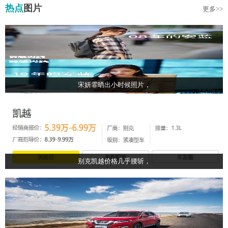
热点
图片
更多>>
宋妍霏晒出小时候照片，
别克凯越价格几乎腰斩，