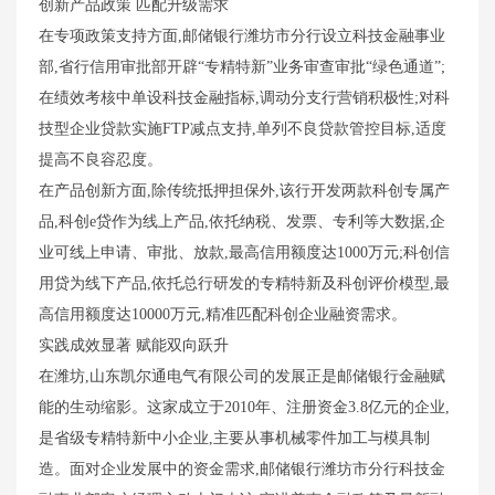
创新产品政策 匹配升级需求
在专项政策支持方面,邮储银行潍坊市分行设立科技金融事业
部,省行信用审批部开辟“专精特新”业务审查审批“绿色通道”;
在绩效考核中单设科技金融指标,调动分支行营销积极性;对科
技型企业贷款实施FTP减点支持,单列不良贷款管控目标,适度
提高不良容忍度。
在产品创新方面,除传统抵押担保外,该行开发两款科创专属产
品,科创e贷作为线上产品,依托纳税、发票、专利等大数据,企
业可线上申请、审批、放款,最高信用额度达1000万元;科创信
用贷为线下产品,依托总行研发的专精特新及科创评价模型,最
高信用额度达10000万元,精准匹配科创企业融资需求。
实践成效显著 赋能双向跃升
在潍坊,山东凯尔通电气有限公司的发展正是邮储银行金融赋
能的生动缩影。这家成立于2010年、注册资金3.8亿元的企业,
是省级专精特新中小企业,主要从事机械零件加工与模具制
造。面对企业发展中的资金需求,邮储银行潍坊市分行科技金