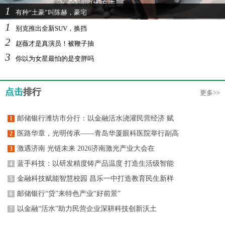
1
有种“土豪”叫陈赫，豪宅
1
别克推出全新SUV，换挡
2
赵薇才是真演员！被鞭子抽
3
你以为女星最怕的是变胖吗
点击
排行
更多>>
邮储银行潍坊市分行：以金融活水浇灌民营经济 赋
1
医路华章，光明传承——青岛华厦眼科医院举行副高
2
激遇济南 光链未来 2026济南激光产业大会在
3
蓝手科技：以研发精度铸产品温度 打造生活级智能
4
金融科技赋能智慧校园 昌乐一中打造教育民生新样
5
邮储银行“贷”来特色产业“好前景”
6
以金融“活水”助力民营企业深耕科技创新沃土
7