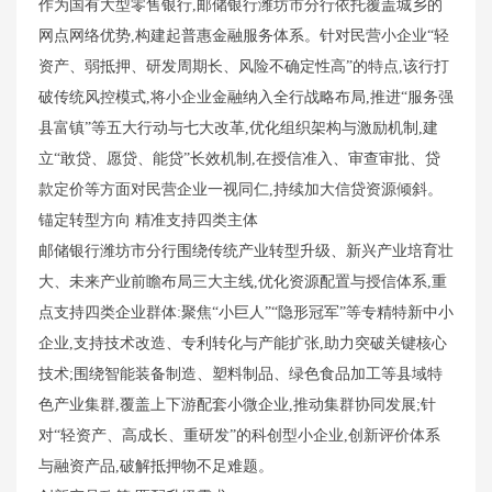
作为国有大型零售银行,邮储银行潍坊市分行依托覆盖城乡的
网点网络优势,构建起普惠金融服务体系。针对民营小企业“轻
资产、弱抵押、研发周期长、风险不确定性高”的特点,该行打
破传统风控模式,将小企业金融纳入全行战略布局,推进“服务强
县富镇”等五大行动与七大改革,优化组织架构与激励机制,建
立“敢贷、愿贷、能贷”长效机制,在授信准入、审查审批、贷
款定价等方面对民营企业一视同仁,持续加大信贷资源倾斜。
锚定转型方向 精准支持四类主体
邮储银行潍坊市分行围绕传统产业转型升级、新兴产业培育壮
大、未来产业前瞻布局三大主线,优化资源配置与授信体系,重
点支持四类企业群体:聚焦“小巨人”“隐形冠军”等专精特新中小
企业,支持技术改造、专利转化与产能扩张,助力突破关键核心
技术;围绕智能装备制造、塑料制品、绿色食品加工等县域特
色产业集群,覆盖上下游配套小微企业,推动集群协同发展;针
对“轻资产、高成长、重研发”的科创型小企业,创新评价体系
与融资产品,破解抵押物不足难题。