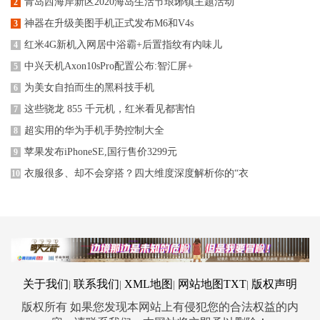
青岛西海岸新区2020海岛生活节琅琊镇主题活动
2
神器在升级美图手机正式发布M6和V4s
3
红米4G新机入网居中浴霸+后置指纹有内味儿
4
中兴天机Axon10sPro配置公布:智汇屏+
5
为美女自拍而生的黑科技手机
6
这些骁龙 855 千元机，红米看见都害怕
7
超实用的华为手机手势控制大全
8
苹果发布iPhoneSE,国行售价3299元
9
衣服很多、却不会穿搭？四大维度深度解析你的“衣
10
关于我们
联系我们
XML地图
网站地图
TXT
版权声明
|
|
|
|
版权所有 如果您发现本网站上有侵犯您的合法权益的内