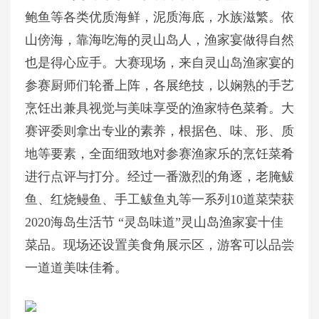
鲍鱼等各类优质海鲜，泥质海底，水族滋繁。依
山傍海，靠海吃海的灵山岛人，渔家宴做得自然
也是得心应手。大赛现场，来自灵山岛渔家宴的
参赛厨师们轮番上阵，各展绝技，以娴熟的手艺
烹饪出兼具视觉与美味享受的渔家特色菜肴。大
赛评委则拿出专业的素养，根据色、味、形、质
地等要素，全面细致地对参赛渔家乐的烹饪菜肴
进行点评与打分。经过一番激烈的角逐，老腌鲅
鱼、红烧鳗鱼、手工鲅鱼丸等一系列10道菜荣获
2020海岛生活节 “灵岛味道”灵山岛渔家宴十佳
菜品。现场还设置美食角展示区，游客可以品尝
一道道美味佳肴。