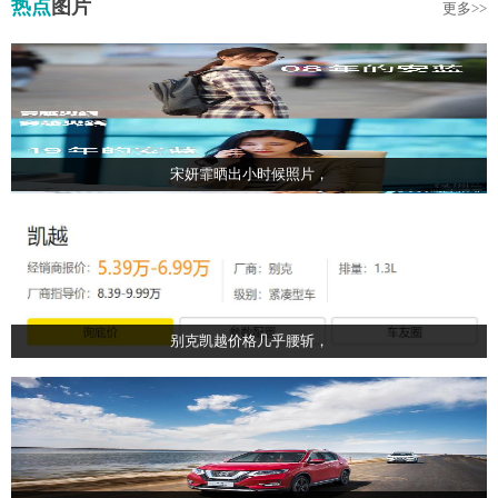
热点
图片
更多>>
宋妍霏晒出小时候照片，
别克凯越价格几乎腰斩，