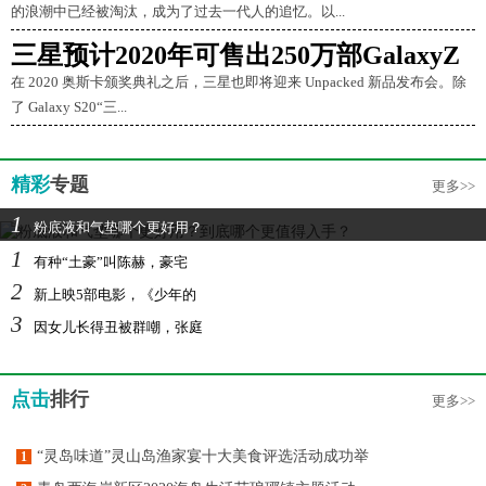
的浪潮中已经被淘汰，成为了过去一代人的追忆。以...
三星预计2020年可售出250万部GalaxyZ
在 2020 奥斯卡颁奖典礼之后，三星也即将迎来 Unpacked 新品发布会。除
了 Galaxy S20“三...
精彩
专题
更多>>
1
粉底液和气垫哪个更好用？
1
有种“土豪”叫陈赫，豪宅
2
新上映5部电影，《少年的
3
因女儿长得丑被群嘲，张庭
点击
排行
更多>>
“灵岛味道”灵山岛渔家宴十大美食评选活动成功举
1