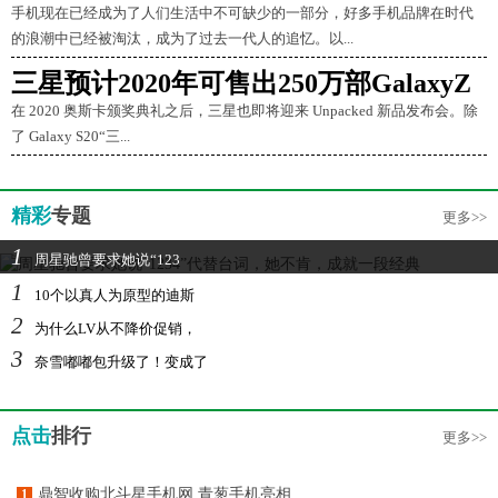
手机现在已经成为了人们生活中不可缺少的一部分，好多手机品牌在时代
的浪潮中已经被淘汰，成为了过去一代人的追忆。以...
三星预计2020年可售出250万部GalaxyZ
在 2020 奥斯卡颁奖典礼之后，三星也即将迎来 Unpacked 新品发布会。除
了 Galaxy S20“三...
精彩
专题
更多>>
1
周星驰曾要求她说“123
1
10个以真人为原型的迪斯
2
为什么LV从不降价促销，
3
奈雪嘟嘟包升级了！变成了
点击
排行
更多>>
鼎智收购北斗星手机网 青葱手机亮相
1