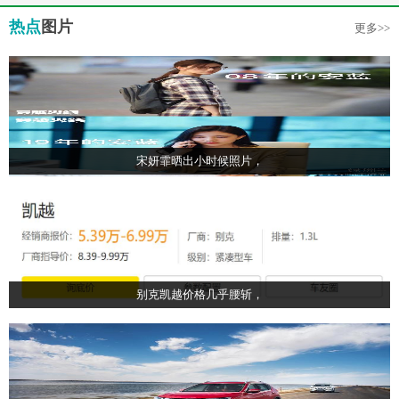
热点
图片
更多>>
宋妍霏晒出小时候照片，
别克凯越价格几乎腰斩，