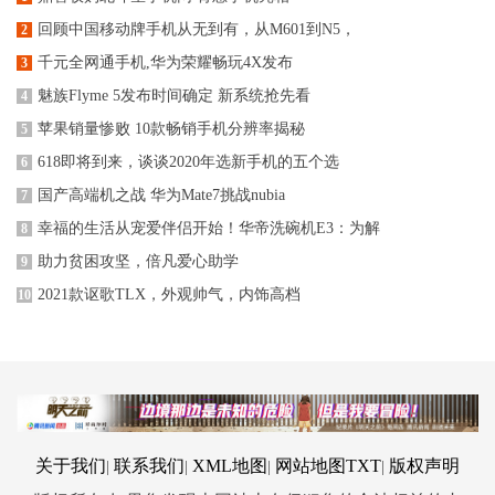
回顾中国移动牌手机从无到有，从M601到N5，
2
千元全网通手机,华为荣耀畅玩4X发布
3
魅族Flyme 5发布时间确定 新系统抢先看
4
苹果销量惨败 10款畅销手机分辨率揭秘
5
618即将到来，谈谈2020年选新手机的五个选
6
国产高端机之战 华为Mate7挑战nubia
7
幸福的生活从宠爱伴侣开始！华帝洗碗机E3：为解
8
助力贫困攻坚，倍凡爱心助学
9
2021款讴歌TLX，外观帅气，内饰高档
10
关于我们
联系我们
XML地图
网站地图
TXT
版权声明
|
|
|
|