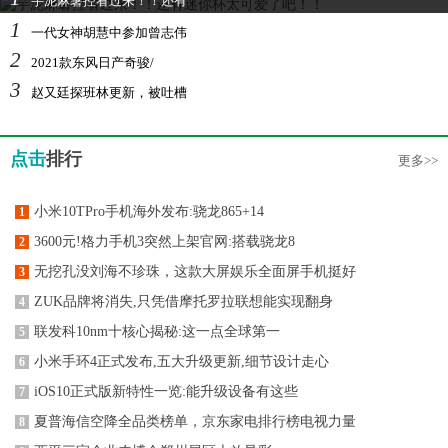
芋泥麻薯控看过来！！还有
1
一代女神胡慧中参加曾志伟
2
2021款东风日产奇骏/
3
赵又廷探班林更新，被吐槽
点击
排行
更多>>
小米10TPro手机海外发布:骁龙865+14
1
3600元!格力手机3突然上架官网:搭载骁龙8
2
无挖孔没刘海不珍珠，这款大屏娱乐全面屏手机挺好
3
ZUK品牌将消失,只凭借摩托罗拉联想能实现翻身
4
联发科10nm十核心揭秘:这一点全球第一
5
小米手环4正式发布,五大升级更新,细节设计走心
6
iOS10正式版新特性一览:能升级设备有这些
7
夏普海信空降全品类榜单，京东家电排行榜电视力量
8