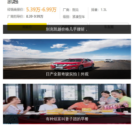
别克凯越价格几乎腰斩，
日产全新奇骏实拍丨外观
有种炫富叫妻子团的早餐